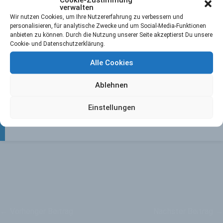
verwalten
Wir nutzen Cookies, um Ihre Nutzererfahrung zu verbessern und
personalisieren, für analytische Zwecke und um Social-Media-Funktionen
Unter dem Motto „Machen wir das Beste draus! –
anbieten zu können. Durch die Nutzung unserer Seite akzeptierst Du unsere
Versuchen wir die Erinnerungslücken so groß wie
Cookie- und Datenschutzerklärung.
möglich zu halten“ – spielten unsere 3. Herren letztes
Alle Cookies
Wochenende ihre Deutsche Meisterschaft aus.
Herzlichen Glückwunsch – zu welchem Platz war nicht
Ablehnen
genau herauszufinden!
Ansichten:
590
Einstellungen
←
Vorheriger Beitrag
Nächster Beitrag
→