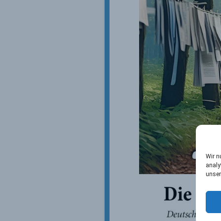
Wir n
analy
unser