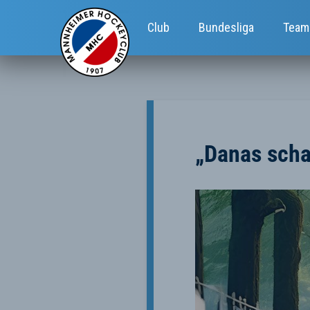
Club
Bundesliga
Team
„Danas scha