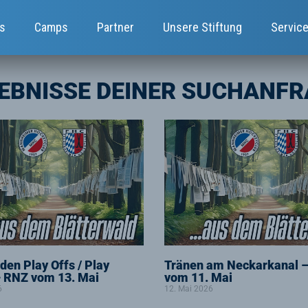
s
Camps
Partner
Unsere Stiftung
Servic
EBNISSE DEINER SUCHANFR
Seite
Seite
Seite
Seite
Seite
 den Play Offs / Play
Tränen am Neckarkanal 
 RNZ vom 13. Mai
vom 11. Mai
6
12. Mai 2026