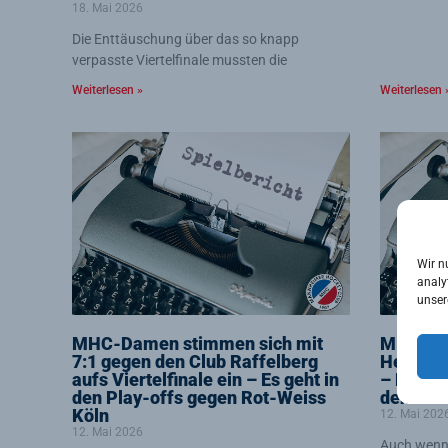
18. Mai 2026
Die Enttäuschung über das so knapp
verpasste Viertelfinale mussten die
Weiterlesen »
Weiterlesen 
Wir n
analy
unser
MHC-Damen stimmen sich mit
MHC-Her
7:1 gegen den Club Raffelberg
Heimnied
aufs Viertelfinale ein – Es geht in
– Es geh
den Play-offs gegen Rot-Weiss
den SC 
Köln
12. Mai 202
12. Mai 2026
Auch wenn