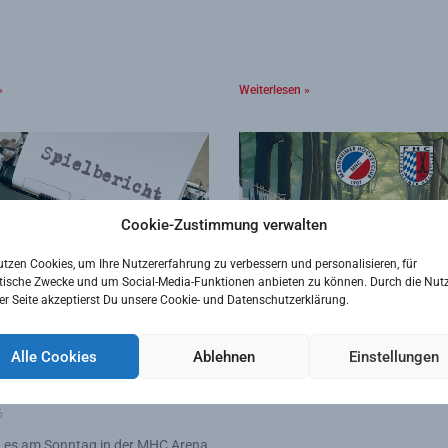
»
Weiterlesen »
Cookie-Zustimmung verwalten
utzen Cookies, um Ihre Nutzererfahrung zu verbessern und personalisieren, für
tische Zwecke und um Social-Media-Funktionen anbieten zu können. Durch die Nut
er Seite akzeptierst Du unsere Cookie- und Datenschutzerklärung.
ren mit bitterer
„Keine Rechenspiele“ – a
Alle Cookies
Ablehnen
Einstellungen
erlage im „Achtelfinale“
RNZ vom 07. Mai
t in die Play-downs gegen
7. Mai 2026
80
6
 es am Sonntag in der MHC Arena