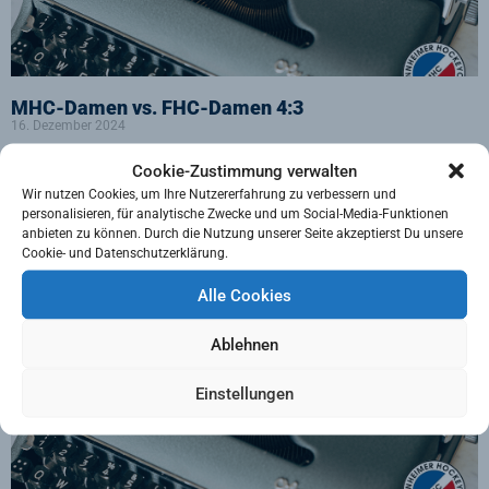
MHC-Damen vs. FHC-Damen 4:3
16. Dezember 2024
MHC-Damen verteidigen gegen den FHC Platz eins – Knapper 4:3-
Cookie-Zustimmung verwalten
Sieg
Wir nutzen Cookies, um Ihre Nutzererfahrung zu verbessern und
personalisieren, für analytische Zwecke und um Social-Media-Funktionen
Weiterlesen »
anbieten zu können. Durch die Nutzung unserer Seite akzeptierst Du unsere
Cookie- und Datenschutzerklärung.
Alle Cookies
Ablehnen
Einstellungen