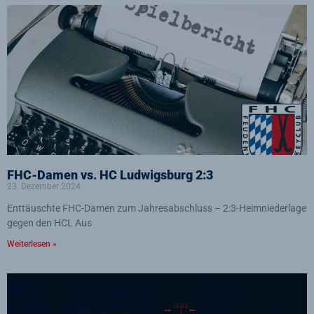
FHC-Damen vs. HC Ludwigsburg 2:3
23. Dezember 2024
Enttäuschte FHC-Damen zum Jahresabschluss – 2:3-Heimniederlage
gegen den HCL Aus
Weiterlesen »