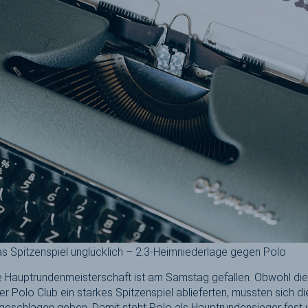
s Spitzenspiel unglücklich – 2:3-Heimniederlage gegen Polo
e Hauptrundenmeisterschaft ist am Samstag gefallen. Obwohl d
r Polo Club ein starkes Spitzenspiel ablieferten, mussten sich 
 geschlagen geben. Damit steht Polo als Hauptrundensieger fest 