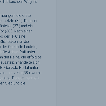
illat fand den Weg ins
amburgern die erste
r setzte (32.). Danach
stetor (37.) und ein
r (38.). Nach einer
og der HPC eine
Strafecken für die
der Querlatte landete,
rfte Adrian Rafi unter
 der Reihe, die erfolglos
 zusätzlich handelte sich
te Gonzalo Peillat unter
 Nummer zehn (58.), womit
) gelang. Danach nahmen
en Sieg und die