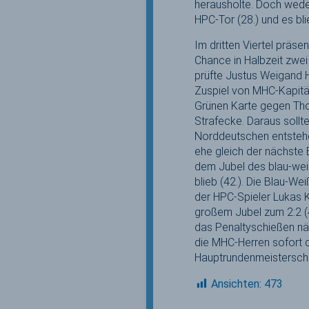
herausholte. Doch wede
HPC-Tor (28.) und es bl
Im dritten Viertel präs
Chance in Halbzeit zwei
prüfte Justus Weigand H
Zuspiel von MHC-Kapitän
Grünen Karte gegen Tho
Strafecke. Daraus sollt
Norddeutschen entstehe
ehe gleich der nächste 
dem Jubel des blau-weiß
blieb (42.). Die Blau-We
der HPC-Spieler Lukas K
großem Jubel zum 2:2 (4
das Penaltyschießen nä
die MHC-Herren sofort d
Hauptrundenmeistersch
Ansichten:
473