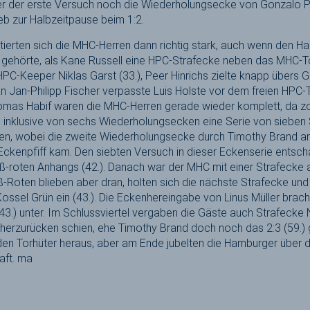
r der erste Versuch noch die Wiederholungsecke von Gonzalo Pe
ieb zur Halbzeitpause beim 1:2.
entierten sich die MHC-Herren dann richtig stark, auch wenn den H
 gehörte, als Kane Russell eine HPC-Strafecke neben das MHC-To
PC-Keeper Niklas Garst (33.), Peer Hinrichs zielte knapp übers Gä
 Jan-Philipp Fischer verpasste Luis Holste vor dem freien HPC-To
mas Habif waren die MHC-Herren gerade wieder komplett, da z
e inklusive von sechs Wiederholungsecken eine Serie von sieben 
n, wobei die zweite Wiederholungsecke durch Timothy Brand an 
Eckenpfiff kam. Den siebten Versuch in dieser Eckenserie entschä
-roten Anhangs (42.). Danach war der MHC mit einer Strafecke an
iß-Roten blieben aber dran, holten sich die nächste Strafecke und
ossel Grün ein (43.). Die Eckenhereingabe von Linus Müller brach
3.) unter. Im Schlussviertel vergaben die Gäste auch Strafecke
herzurücken schien, ehe Timothy Brand doch noch das 2:3 (59.
en Torhüter heraus, aber am Ende jubelten die Hamburger über d
aft. ma