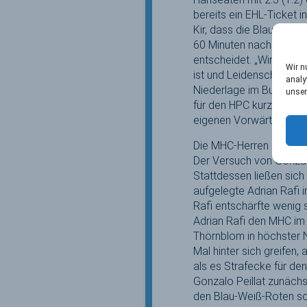
bereits ein EHL-Ticket 
Kir, dass die Blau-Weiß-
60 Minuten nach einem 
entscheidet. „Wir habe
Wir n
ist und Leidenschaft ge
analy
Niederlage im Bundeslig
unser
für den HPC kurz vor Sc
eigenen Vorwärtsbewegun
Die MHC-Herren hatten d
Der Versuch von Gonzal
Stattdessen ließen sich
aufgelegte Adrian Rafi 
Rafi entschärfte wenig s
Adrian Rafi den MHC im 
Thörnblom in höchster N
Mal hinter sich greifen, 
als es Strafecke für d
Gonzalo Peillat zunäch
den Blau-Weiß-Roten sog