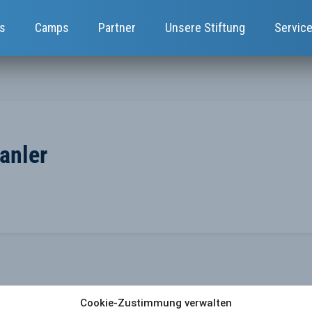
s
Camps
Partner
Unsere Stiftung
Servic
anler
Cookie-Zustimmung verwalten