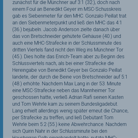
zunächst für die Münchner auf 3:1 (32.), doch nach
einem Foul an Benedikt Geyer im MSC-Schusskreis
gab es Siebenmeter für den MHC. Gonzalo Peillat trat
an den Siebenmeterpunkt und ließ den MHC das 4:1
(36.) bejubeln. Jacob Anderson zielte danach über
das von Bretschneider gehütete Gehäuse (40.) und
auch eine MHC-Strafecke in der Schlussminute des
dritten Viertels fand nicht den Weg ins Münchner Tor
(45.). Dies holte das Enrich-Team aber zu Beginn des
Schlussviertels nach, als bei einer Strafecke die
Hereingabe von Benedikt Geyer bei Gonzalo Peillat
landete, der durch die Beine von Bretschneider auf 5:1
(48.) erhöhte. Nachdem Max Lang in der 53. Minute
eine MSC-Strafecke neben das Mannheimer Tor
geschossen hatte, verließ Adrian Rafi seinen Kasten
und Tom Wehrle kam zu seinem Bundesligadebüt.
Lang erhielt allerdings wenig später erneut die Chance,
per Strafecke zu treffen, und ließ Debütant Tom
Wehrle beim 5:2 (55.) keine Abwehrchance. Nachdem
sich Quirin Nahr in der Schlussminute bei den
Hausherren Gelb eingehandelt hatte, nutzte MHC-