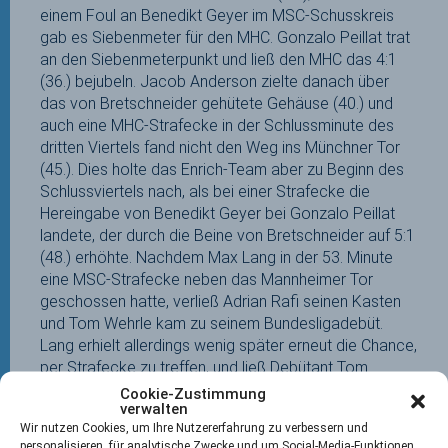
einem Foul an Benedikt Geyer im MSC-Schusskreis
gab es Siebenmeter für den MHC. Gonzalo Peillat trat
an den Siebenmeterpunkt und ließ den MHC das 4:1
(36.) bejubeln. Jacob Anderson zielte danach über
das von Bretschneider gehütete Gehäuse (40.) und
auch eine MHC-Strafecke in der Schlussminute des
dritten Viertels fand nicht den Weg ins Münchner Tor
(45.). Dies holte das Enrich-Team aber zu Beginn des
Schlussviertels nach, als bei einer Strafecke die
Hereingabe von Benedikt Geyer bei Gonzalo Peillat
landete, der durch die Beine von Bretschneider auf 5:1
(48.) erhöhte. Nachdem Max Lang in der 53. Minute
eine MSC-Strafecke neben das Mannheimer Tor
geschossen hatte, verließ Adrian Rafi seinen Kasten
und Tom Wehrle kam zu seinem Bundesligadebüt.
Lang erhielt allerdings wenig später erneut die Chance,
per Strafecke zu treffen, und ließ Debütant Tom
Wehrle beim 5:2 (55.) keine Abwehrchance. Nachdem
Cookie-Zustimmung
verwalten
sich Quirin Nahr in der Schlussminute bei den
Wir nutzen Cookies, um Ihre Nutzererfahrung zu verbessern und
Hausherren Gelb eingehandelt hatte, nutzte MHC-
personalisieren, für analytische Zwecke und um Social-Media-Funktionen