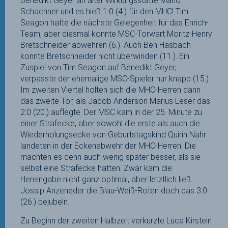
Benedikt Geyer an alter Wirkungsstätte Mario
Schachner und es hieß 1:0 (4.) für den MHC! Tim
Seagon hatte die nächste Gelegenheit für das Enrich-
Team, aber diesmal konnte MSC-Torwart Moritz-Henry
Bretschneider abwehren (6.). Auch Ben Hasbach
konnte Bretschneider nicht überwinden (11.). Ein
Zuspiel von Tim Seagon auf Benedikt Geyer,
verpasste der ehemalige MSC-Spieler nur knapp (15.).
Im zweiten Viertel holten sich die MHC-Herren dann
das zweite Tor, als Jacob Anderson Marius Leser das
2:0 (20.) auflegte. Der MSC kam in der 25. Minute zu
einer Strafecke, aber sowohl die erste als auch die
Wiederholungsecke von Geburtstagskind Quirin Nahr
landeten in der Eckenabwehr der MHC-Herren. Die
machten es denn auch wenig später besser, als sie
selbst eine Strafecke hatten. Zwar kam die
Hereingabe nicht ganz optimal, aber letztlich ließ
Jossip Anzeneder die Blau-Weiß-Roten doch das 3:0
(26.) bejubeln.
Zu Beginn der zweiten Halbzeit verkürzte Luca Kirstein