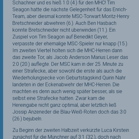
Schachner und es hieß 1:0 (4.) für den MHC! Tim
Seagon hatte die nächste Gelegenheit für das Enrich-
Team, aber diesmal konnte MSC-Torwart Moritz-Henry
Bretschneider abwehren (6.). Auch Ben Hasbach
konnte Bretschneider nicht überwinden (11.). Ein
Zuspiel von Tim Seagon auf Benedikt Geyer,
verpasste der ehemalige MSC-Spieler nur knapp (15.).
Im zweiten Viertel holten sich die MHC-Herren dann
das zweite Tor, als Jacob Anderson Marius Leser das
2:0 (20.) auflegte. Der MSC kam in der 25. Minute zu
einer Strafecke, aber sowohl die erste als auch die
Wiederholungsecke von Geburtstagskind Quirin Nahr
landeten in der Eckenabwehr der MHC-Herren. Die
machten es denn auch wenig später besser, als sie
selbst eine Strafecke hatten. Zwar kam die
Hereingabe nicht ganz optimal, aber letztlich ließ
Jossip Anzeneder die Blau-Weiß-Roten doch das 3:0
(26.) bejubeln.
Zu Beginn der zweiten Halbzeit verkürzte Luca Kirstein
zunächst für die Münchner auf 3:1 (32.), doch nach