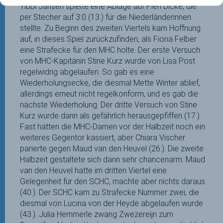
Yibbi Jansen spielte eine Ablage auf Pien Dicke, die
per Stecher auf 3:0 (13.) für die Niederländerinnen
stellte. Zu Beginn des zweiten Viertels kam Hoffnung
auf, in dieses Spiel zurückzufinden, als Fiona Felber
eine Strafecke für den MHC holte. Der erste Versuch
von MHC-Kapitänin Stine Kurz wurde von Lisa Post
regelwidrig abgelaufen. So gab es eine
Wiederholungsecke, die diesmal Mette Winter ablief,
allerdings erneut nicht regelkonform, und es gab die
nächste Wiederholung. Der dritte Versuch von Stine
Kurz wurde dann als gefährlich herausgepfiffen (17.).
Fast hätten die MHC-Damen vor der Halbzeit noch ein
weiteres Gegentor kassiert, aber Chiara Vischer
parierte gegen Maud van den Heuvel (26.). Die zweite
Halbzeit gestaltete sich dann sehr chancenarm. Maud
van den Heuvel hatte im dritten Viertel eine
Gelegenheit für den SCHC, machte aber nichts daraus
(40.). Der SCHC kam zu Strafecke Nummer zwei, die
diesmal von Lucina von der Heyde abgelaufen wurde
(43.). Julia Hemmerle zwang Zwezereijn zum