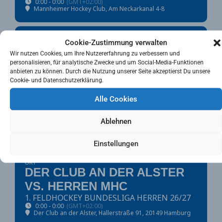
0:00 - 0:00
(GMT+02:00)
Mannheimer Hockey Club
, Am Neckarkanal 4-8
SO
Cookie-Zustimmung verwalten
11
Wir nutzen Cookies, um Ihre Nutzererfahrung zu verbessern und
OKT
personalisieren, für analytische Zwecke und um Social-Media-Funktionen
HERREN MHC VS. UHC
anbieten zu können. Durch die Nutzung unserer Seite akzeptierst Du unsere
Cookie- und Datenschutzerklärung.
HAMBURG
1. FELDHOCKEY BUNDESLIGA HERREN 26/27
Alle Cookies
0:00 - 0:00
(GMT+02:00)
Mannheimer Hockey Club
, Am Neckarkanal 4-8
Ablehnen
SA
Einstellungen
17
OKT
DER CLUB AN DER ALSTER
VS. HERREN MHC
1. FELDHOCKEY BUNDESLIGA HERREN 26/27
0:00 - 0:00
(GMT+02:00)
Der Club an der Alster
, Hallerstraße 91, 20149 Hamburg