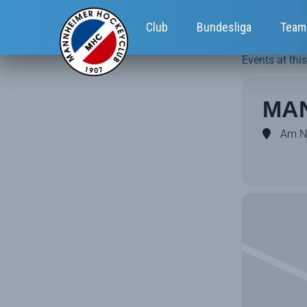
Club
Bundesliga
Team
Events at this
MA
Am Ne