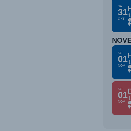
SA
31
1
OKT
NOV
SO
01
1
NOV
SO
01
1
NOV